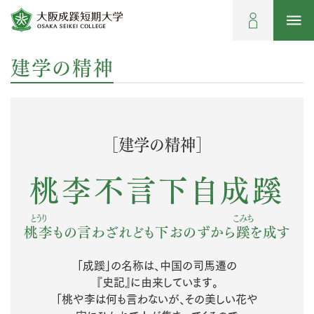
建学の精神
［建学の精神］
桃李不言下自成蹊
とうり
こみち
桃李
もの言わざれども
下おのずから
蹊
を成す
「成蹊」の名称は、中国の司馬遷の
『史記』に由来しています。
「桃や李は何も言わないが、その美しい花や