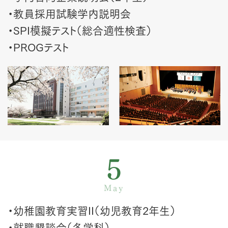
・教員採用試験学内説明会
・SPI模擬テスト（総合適性検査）
・PROGテスト
5
May
・幼稚園教育実習II（幼児教育2年生）
・就職懇談会（各学科）