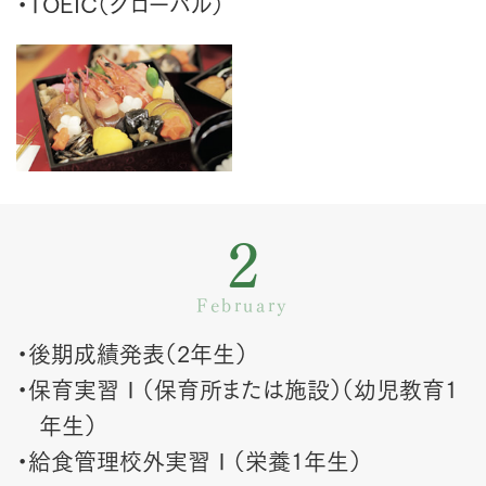
・TOEIC（グローバル）
2
February
・後期成績発表（2年生）
・保育実習Ⅰ（保育所または施設）（幼児教育1
年生）
・給食管理校外実習Ⅰ（栄養1年生）