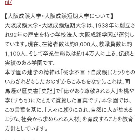
ni/
【大阪成蹊大学・大阪成蹊短期大学について】
大阪成蹊大学・大阪成蹊短期大学は、1933年に創立さ
れ92年の歴史を持つ学校法人 大阪成蹊学園が運営し
ています。現在、在籍者数は約8,000人、教職員数は約
1,100人、そして卒業生総数は約14万人に上る、伝統と
実績のある学園です。
本学園の建学の精神は「桃李不言下自成蹊」（とうりもの
いわざれどもしたおのずからこみちをなす）。これは、司
馬遷が歴史書『史記』で「徳があり尊敬される人」を桃や
李（すもも）にたとえて賞賛した言葉です。本学園では、
この言葉を基に、「人々に頼りにされ、自然に人が集まる
ような、社会から求められる人材」を育成することを教育
方針としています。