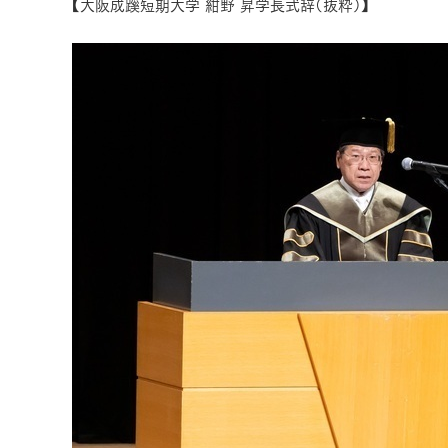
【大阪成蹊短期大学 紺野 昇学長式辞（抜粋）】