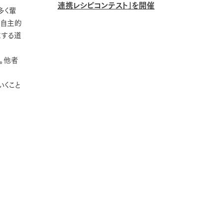
連携レシピコンテスト」を開催
多く輩
「自主的
求する道
。他者
いくこと