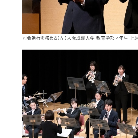
司会進行を務める（左）大阪成蹊大学 教育学部 4年生 上原