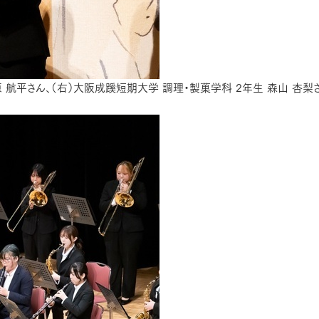
 航平さん、（右）大阪成蹊短期大学 調理・製菓学科 2年生 森山 杏梨