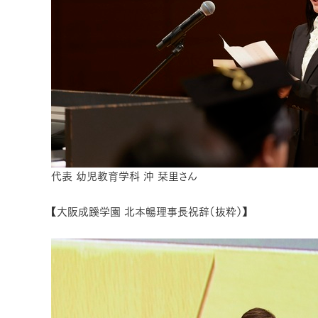
代表 幼児教育学科 沖 栞里さん
【大阪成蹊学園 北本暢理事長祝辞（抜粋）】