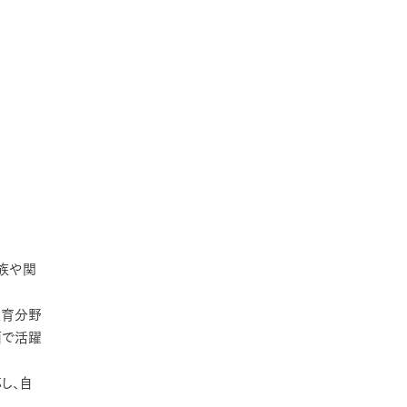
族や関
教育分野
面で活躍
し、自