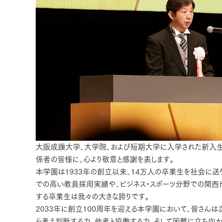
大阪成蹊大学、大学院、および短期大学に入学された新入生
係者の皆様に、心より敬意と感謝を表します。
本学園は1933年の創立以来、14万人の卒業生を社会に送
での高い教員採用実績や、ビジネス・スポーツ分野での関西ト
する卒業生は我々の大きな誇りです。
2033年に創立100周年を迎える本学園において、皆さん
ら考え判断する力、他者と協働する力、そして困難に立ち向か