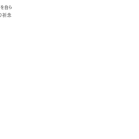
を自ら
り祈念