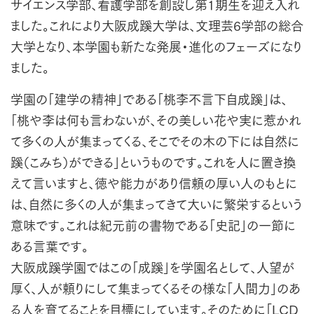
サイエンス学部、看護学部を創設し第1期生を迎え入れ
ました。これにより大阪成蹊大学は、文理芸6学部の総合
大学となり、本学園も新たな発展・進化のフェーズになり
ました。
学園の「建学の精神」である「桃李不言下自成蹊」は、
「桃や李は何も言わないが、その美しい花や実に惹かれ
て多くの人が集まってくる、そこでその木の下には自然に
蹊（こみち）ができる」というものです。これを人に置き換
えて言いますと、徳や能力があり信頼の厚い人のもとに
は、自然に多くの人が集まってきて大いに繁栄するという
意味です。これは紀元前の書物である「史記」の一節に
ある言葉です。
大阪成蹊学園ではこの「成蹊」を学園名として、人望が
厚く、人が頼りにして集まってくるその様な「人間力」のあ
る人を育てることを目標にしています。そのために「LCD