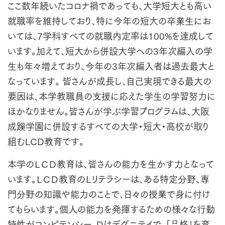
ここ数年続いたコロナ禍であっても、大学短大とも高い
就職率を維持しており、特に今年の短大の卒業生にお
いては、7学科すべての就職内定率は100%を達成して
います。加えて、短大から併設大学への3年次編入の学
生も年々増えており、今年の3年次編入者は過去最大と
なっています。 皆さんが成長し、自己実現できる最大の
要因は、本学教職員の支援に応えた学生の学習努力に
ほかなりません。皆さんが学ぶ学習プログラムは、大阪
成蹊学園に併設するすべての大学・短大・高校が取り
組むLCD教育です。
本学のＬＣＤ教育は、皆さんの能力を生かす力となって
います。ＬＣＤ教育のＬリテラシーは、ある特定分野、専
門分野の知識や能力のことで、日々の授業で身に付け
てもらいます。個人の能力を発揮するための様々な行動
特性がコンピテンシー、Dはデグニテイで、「品格」を育