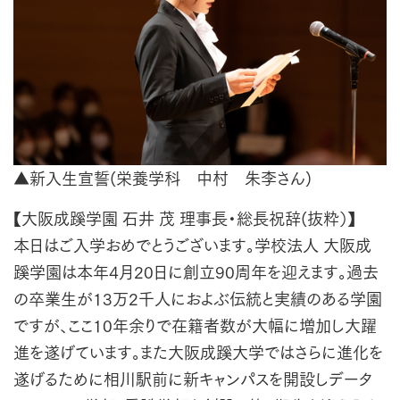
▲新入生宣誓(栄養学科 中村 朱李さん)
【大阪成蹊学園 石井 茂 理事長・総長祝辞(抜粋）】
本日はご入学おめでとうございます。学校法人 大阪成
蹊学園は本年4月20日に創立90周年を迎えます。過去
の卒業生が13万2千人におよぶ伝統と実績のある学園
ですが、ここ10年余りで在籍者数が大幅に増加し大躍
進を遂げています。また大阪成蹊大学ではさらに進化を
遂げるために相川駅前に新キャンパスを開設しデータ