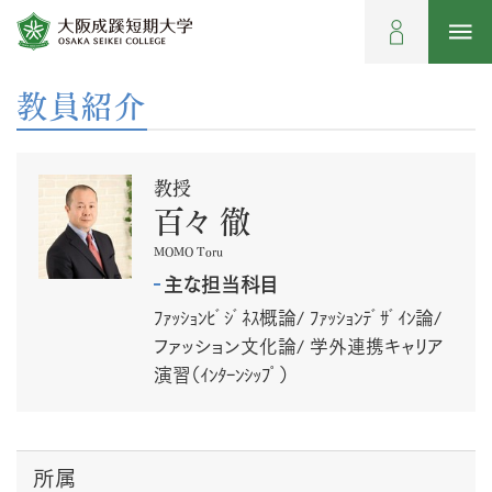
教員紹介
教授
百々 徹
MOMO Toru
主な担当科目
ﾌｧｯｼｮﾝﾋﾞｼﾞﾈｽ概論/ ﾌｧｯｼｮﾝﾃﾞｻﾞｲﾝ論/
ファッション文化論/ 学外連携キャリア
演習（ｲﾝﾀｰﾝｼｯﾌﾟ）
所属