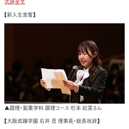
式辞全文
【新入生宣誓】
▲調理・製菓学科 調理コース 杉本 妃菜さん
【大阪成蹊学園 石井 茂 理事長・総長祝辞】