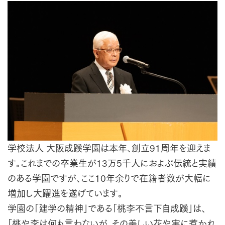
学校法人 大阪成蹊学園は本年、創立9１周年を迎えま
す。これまでの卒業生が13万5千人におよぶ伝統と実績
のある学園ですが、ここ10年余りで在籍者数が大幅に
増加し大躍進を遂げています。
学園の「建学の精神」である「桃李不言下自成蹊」は、
「桃や李は何も言わないが、その美しい花や実に惹かれ