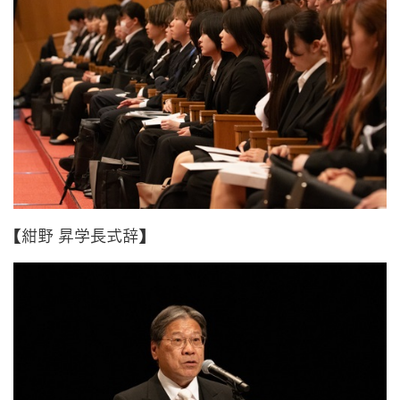
【紺野 昇学長式辞】