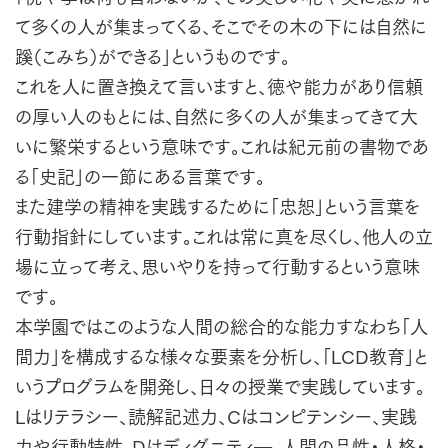
て多くの人が集まってくる、そこでその木の下には自然に
蹊（こみち）ができる」というものです。
これを人に置き換えて言いますと、徳や能力があり信頼
の厚い人のもとには、自然に多くの人が集まってきて大
いに繁栄するという意味です。これは紀元前の書物であ
る「史記」の一節にある言葉です。
また建学の精神を実践するために「忠恕」という言葉を
行動指針にしています。これは常に真を尽くし、他人の立
場に立って考え、思いやりを持って行動するという意味
です。
本学園ではこのような人間の総合的な能力すなわち「人
間力」を構成するな様々な要素を分析し、「LCD教育」と
いうプログラムを開発し、日々の授業で実践しています。
Lはリテラシー、読解記述力、Cはコンピテンシー、実践
力や行動特性、Dはディグニティ―、人間の品性・人格・